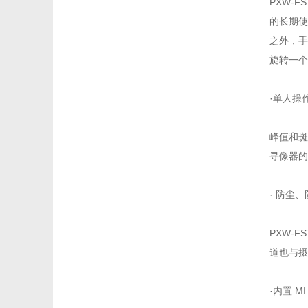
PXW-
的长期使
之外，手
旋转一个
·单人操
峰值和斑
寻像器的
· 防尘
PXW-
道也与摄
·内置 M