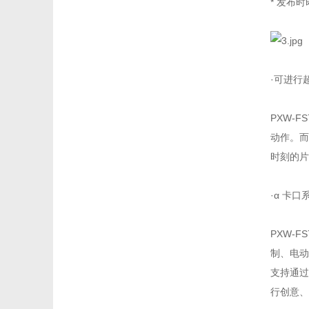
* 发布时
·可进行
PXW-F
动作。而
时刻的片
·α 卡
PXW-
制、电动
支持通过
行创意、