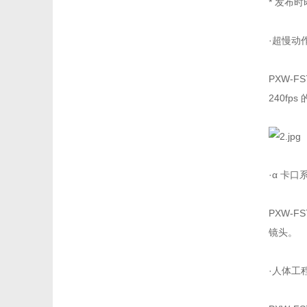
* 发布时
·超慢动
PXW-F
240fp
·α 卡
PXW-F
镜头。
·人体工