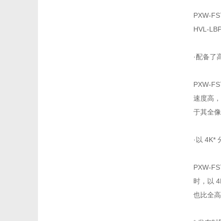
PXW-
HVL-L
·配备了高
PXW-F
速度高，
于其全
·以 4K
PXW-F
时，以 
也比全高