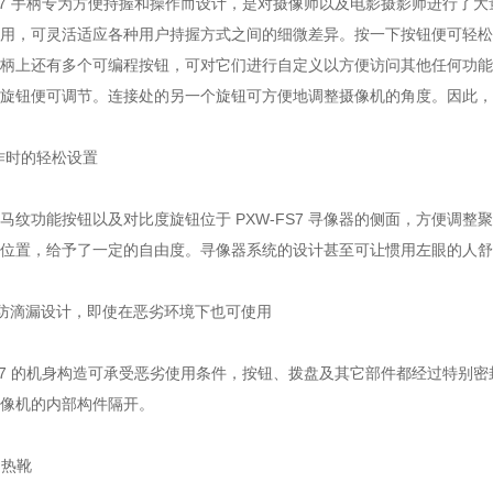
FS7 手柄专为方便持握和操作而设计，是对摄像师以及电影摄影师进行
用，可灵活适应各种用户持握方式之间的细微差异。按一下按钮便可轻松
柄上还有多个可编程按钮，可对它们进行自定义以方便访问其他任何功能，
旋钮便可调节。连接处的另一个旋钮可方便地调整摄像机的角度。因此，
作时的轻松设置
马纹功能按钮以及对比度旋钮位于 PXW-FS7 寻像器的侧面，方便调
位置，给予了一定的自由度。寻像器系统的设计甚至可让惯用左眼的人舒
、防滴漏设计，即使在恶劣环境下也可使用
FS7 的机身构造可承受恶劣使用条件，按钮、拨盘及其它部件都经过特
像机的内部构件隔开。
I 热靴