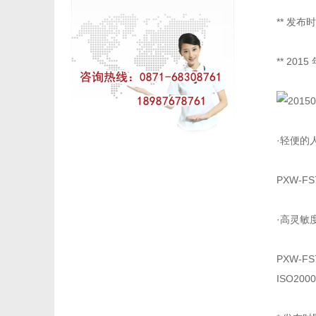
** 发布
** 20
·轻便的
PXW-
·高灵敏度
PXW-F
ISO20