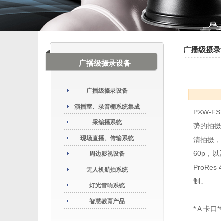
广播级摄录
广播级摄录设备
广播级摄录设备
演播室、录音棚系统集成
PXW-
采编播系统
势的拍摄环
现场直播、传输系统
清拍摄，帧
60p，
周边影视设备
ProRe
无人机航拍系统
制。
灯光音响系统
智慧教育产品
* A 卡