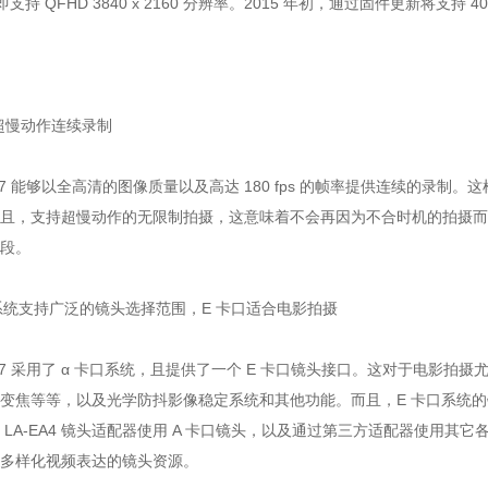
即支持 QFHD 3840 x 2160 分辨率。2015 年初，通过固件更新将支持 409
超慢动作连续录制
S7 能够以全高清的图像质量以及高达 180 fps 的帧率提供连续的录制。这样，
且，支持超慢动作的无限制拍摄，这意味着不会再因为不合时机的拍摄而
段。
口系统支持广泛的镜头选择范围，E 卡口适合电影拍摄
FS7 采用了 α 卡口系统，且提供了一个 E 卡口镜头接口。这对于电影
变焦等等，以及光学防抖影像稳定系统和其他功能。而且，E 卡口系统
 LA-EA4 镜头适配器使用 A 卡口镜头，以及通过第三方适配器使用其
多样化视频表达的镜头资源。