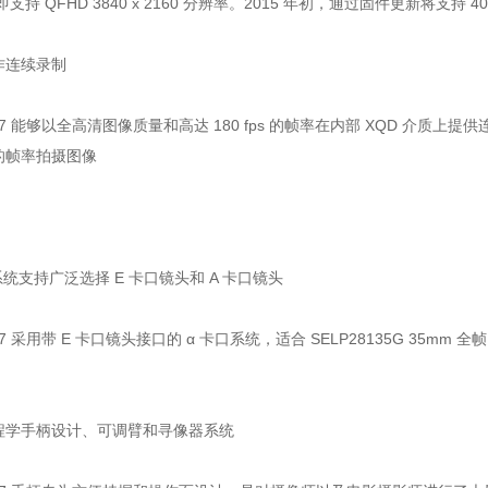
即支持 QFHD 3840 x 2160 分辨率。2015 年初，通过固件更新将支持 409
作连续录制
S7 能够以全高清图像质量和高达 180 fps 的帧率在内部 XQD 介质上提
s 的帧率拍摄图像
口系统支持广泛选择 E 卡口镜头和 A 卡口镜头
S7 采用带 E 卡口镜头接口的 α 卡口系统，适合 SELP28135G 35mm 
程学手柄设计、可调臂和寻像器系统