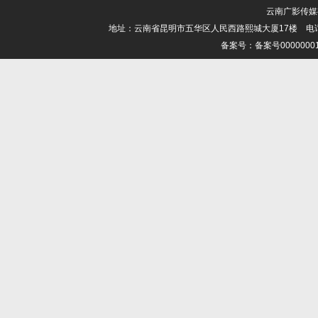
云南广影传媒有限
地址：云南省昆明市五华区人民西路熙城大厦17楼 电话：0871-6
备案号：备案号000000