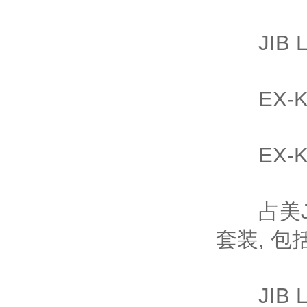
JIB L
EX-Kit
EX-Kit
占美JL轻
套装, 
JIB Li